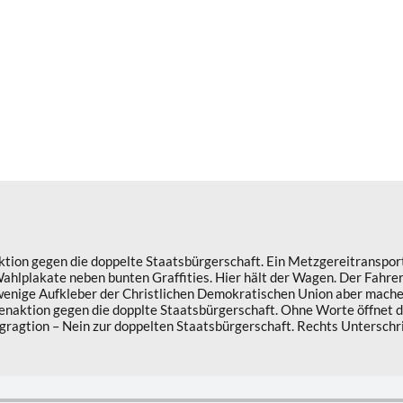
aktion gegen die doppelte Staatsbürgerschaft. Ein Metzgereitransport
hlplakate neben bunten Graffities. Hier hält der Wagen. Der Fahre
nige Aufkleber der Christlichen Demokratischen Union aber machen s
enaktion gegen die dopplte Staatsbürgerschaft. Ohne Worte öffnet d
tegragtion – Nein zur doppelten Staatsbürgerschaft. Rechts Unterschri