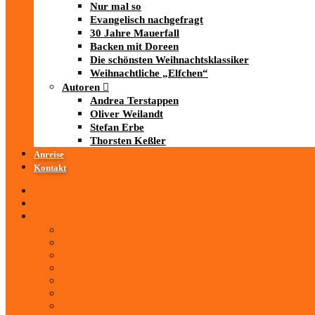
Nur mal so
Evangelisch nachgefragt
30 Jahre Mauerfall
Backen mit Doreen
Die schönsten Weihnachtsklassiker
Weihnachtliche „Elfchen“
Autoren
Andrea Terstappen
Oliver Weilandt
Stefan Erbe
Thorsten Keßler
Anreise
Kontakt
Startseite
Über uns
iad
-MEDIATHEK
Mediathek
Antenne Thüringen
LandesWelle Thüringen
LandesWelle WeihnachtsWelle
radio SAW
89.0 RTL
ARD und Deutschlandradio