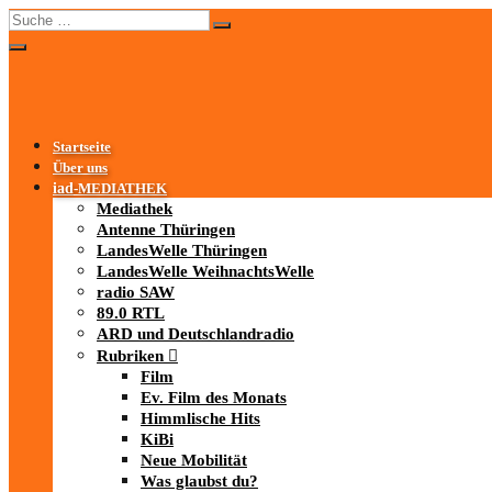
Startseite
Über uns
iad
-MEDIATHEK
Mediathek
Antenne Thüringen
LandesWelle Thüringen
LandesWelle WeihnachtsWelle
radio SAW
89.0 RTL
ARD und Deutschlandradio
Rubriken
Film
Ev. Film des Monats
Himmlische Hits
KiBi
Neue Mobilität
Was glaubst du?