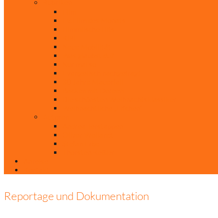
Rubriken
Film
Ev. Film des Monats
Himmlische Hits
KiBi
Neue Mobilität
Was glaubst du?
Nur mal so
Evangelisch nachgefragt
30 Jahre Mauerfall
Backen mit Doreen
Die schönsten Weihnachtsklassiker
Weihnachtliche „Elfchen“
Autoren
Andrea Terstappen
Oliver Weilandt
Stefan Erbe
Thorsten Keßler
Anreise
Kontakt
Reportage und Dokumentation