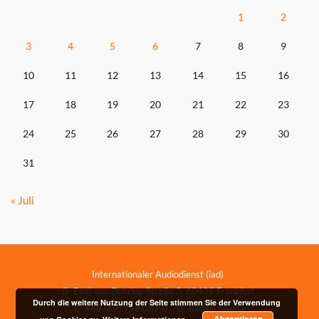
1
2
3
4
5
6
7
8
9
10
11
12
13
14
15
16
17
18
19
20
21
22
23
24
25
26
27
28
29
30
31
« Juli
Internationaler Audiodienst (iad)
Emil‑von‑Behring‑Straße 3, 60439 Frankfurt
Durch die weitere Nutzung der Seite stimmen Sie der Verwendung
+49 (69) 958 037‑0
Bildnachweise