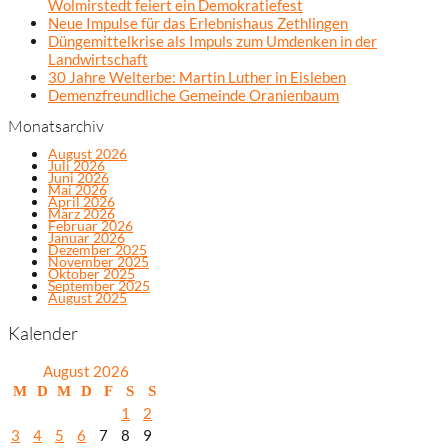
Wolmirstedt feiert ein Demokratiefest
Neue Impulse für das Erlebnishaus Zethlingen
Düngemittelkrise als Impuls zum Umdenken in der
Landwirtschaft
30 Jahre Welterbe: Martin Luther in Eisleben
Demenzfreundliche Gemeinde Oranienbaum
Monatsarchiv
August 2026
Juli 2026
Juni 2026
Mai 2026
April 2026
März 2026
Februar 2026
Januar 2026
Dezember 2025
November 2025
Oktober 2025
September 2025
August 2025
Kalender
August 2026
M
D
M
D
F
S
S
1
2
3
4
5
6
7
8
9