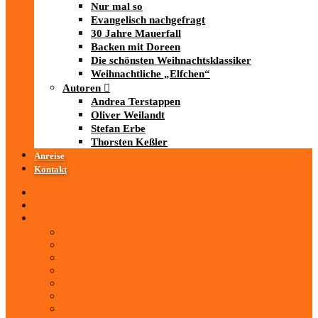
Nur mal so
Evangelisch nachgefragt
30 Jahre Mauerfall
Backen mit Doreen
Die schönsten Weihnachtsklassiker
Weihnachtliche „Elfchen“
Autoren
Andrea Terstappen
Oliver Weilandt
Stefan Erbe
Thorsten Keßler
Anreise
Kontakt
Startseite
Über uns
iad
-MEDIATHEK
Mediathek
Antenne Thüringen
LandesWelle Thüringen
LandesWelle WeihnachtsWelle
radio SAW
89.0 RTL
ARD und Deutschlandradio