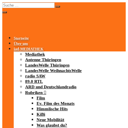
Startseite
Über uns
iad
-MEDIATHEK
Mediathek
Antenne Thüringen
LandesWelle Thüringen
LandesWelle WeihnachtsWelle
radio SAW
89.0 RTL
ARD und Deutschlandradio
Rubriken
Film
Ev. Film des Monats
Himmlische Hits
KiBi
Neue Mobilität
Was glaubst du?