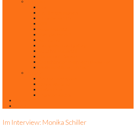
Rubriken
Film
Ev. Film des Monats
Himmlische Hits
KiBi
Neue Mobilität
Was glaubst du?
Nur mal so
Evangelisch nachgefragt
30 Jahre Mauerfall
Backen mit Doreen
Die schönsten Weihnachtsklassiker
Weihnachtliche „Elfchen“
Autoren
Andrea Terstappen
Oliver Weilandt
Stefan Erbe
Thorsten Keßler
Anreise
Kontakt
Im Interview: Monika Schiller