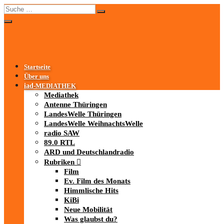
Startseite
Über uns
iad
-MEDIATHEK
Mediathek
Antenne Thüringen
LandesWelle Thüringen
LandesWelle WeihnachtsWelle
radio SAW
89.0 RTL
ARD und Deutschlandradio
Rubriken
Film
Ev. Film des Monats
Himmlische Hits
KiBi
Neue Mobilität
Was glaubst du?