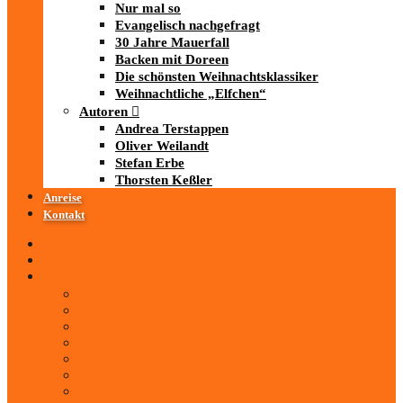
Nur mal so
Evangelisch nachgefragt
30 Jahre Mauerfall
Backen mit Doreen
Die schönsten Weihnachtsklassiker
Weihnachtliche „Elfchen“
Autoren
Andrea Terstappen
Oliver Weilandt
Stefan Erbe
Thorsten Keßler
Anreise
Kontakt
Startseite
Über uns
iad
-MEDIATHEK
Mediathek
Antenne Thüringen
LandesWelle Thüringen
LandesWelle WeihnachtsWelle
radio SAW
89.0 RTL
ARD und Deutschlandradio