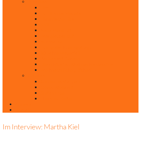
Rubriken
Film
Ev. Film des Monats
Himmlische Hits
KiBi
Neue Mobilität
Was glaubst du?
Nur mal so
Evangelisch nachgefragt
30 Jahre Mauerfall
Backen mit Doreen
Die schönsten Weihnachtsklassiker
Weihnachtliche „Elfchen“
Autoren
Andrea Terstappen
Oliver Weilandt
Stefan Erbe
Thorsten Keßler
Anreise
Kontakt
Im Interview: Martha Kiel