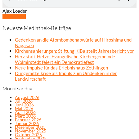
Ajax Loader
Mehr laden
Neueste Mediathek-Beiträge
Gedenken an die Atombombenabwürfe auf Hiroshima und
Nagasaki
Kirchensanierungen: Stiftung KiBa stellt Jahresbericht vor
Herz statt Hetze: Evangelische Kirchengemeinde
Wolmirstedt feiert ein Demokratiefest
Neue Impulse für das Erlebnishaus Zethlingen
Düngemittelkrise als Impuls zum Umdenken in der
Landwirtschaft
Monatsarchiv
August 2026
Juli 2026
Juni 2026
Mai 2026
April 2026
März 2026
Februar 2026
Januar 2026
Dezember 2025
November 2025
Oktober 2025
September 2025