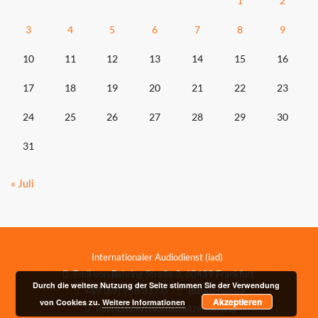
1
2
3
4
5
6
7
8
9
10
11
12
13
14
15
16
17
18
19
20
21
22
23
24
25
26
27
28
29
30
31
« Juli
Internationaler Audiodienst (iad)
Emil‑von‑Behring‑Straße 3, 60439 Frankfurt
Durch die weitere Nutzung der Seite stimmen Sie der Verwendung
+49 (69) 958 037‑0
Bildnachweise
Akzeptieren
von Cookies zu.
Weitere Informationen
Impressum/Datenschutzerklärung