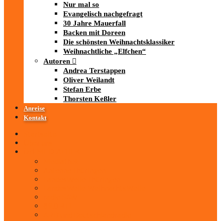
Nur mal so
Evangelisch nachgefragt
30 Jahre Mauerfall
Backen mit Doreen
Die schönsten Weihnachtsklassiker
Weihnachtliche „Elfchen“
Autoren
Andrea Terstappen
Oliver Weilandt
Stefan Erbe
Thorsten Keßler
Anreise
Kontakt
Startseite
Über uns
iad
-MEDIATHEK
Mediathek
Antenne Thüringen
LandesWelle Thüringen
LandesWelle WeihnachtsWelle
radio SAW
89.0 RTL
ARD und Deutschlandradio