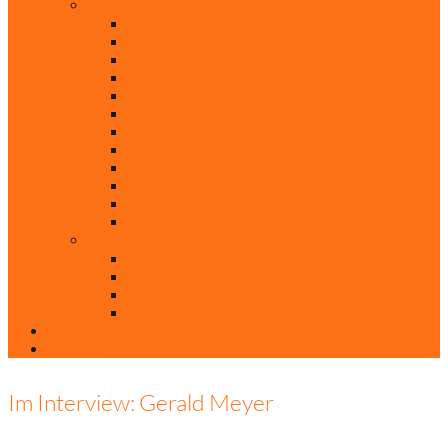
Rubriken
Film
Ev. Film des Monats
Himmlische Hits
KiBi
Neue Mobilität
Was glaubst du?
Nur mal so
Evangelisch nachgefragt
30 Jahre Mauerfall
Backen mit Doreen
Die schönsten Weihnachtsklassiker
Weihnachtliche „Elfchen“
Autoren
Andrea Terstappen
Oliver Weilandt
Stefan Erbe
Thorsten Keßler
Anreise
Kontakt
Im Interview: Gerald Meyer