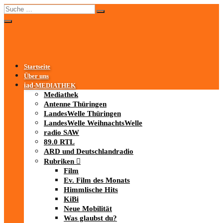
Startseite
Über uns
iad
-MEDIATHEK
Mediathek
Antenne Thüringen
LandesWelle Thüringen
LandesWelle WeihnachtsWelle
radio SAW
89.0 RTL
ARD und Deutschlandradio
Rubriken
Film
Ev. Film des Monats
Himmlische Hits
KiBi
Neue Mobilität
Was glaubst du?