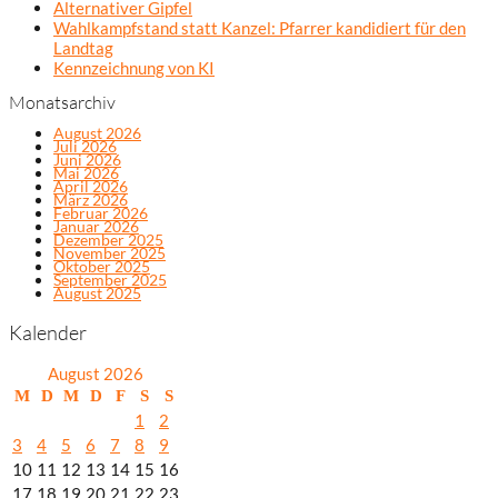
Alternativer Gipfel
Wahlkampfstand statt Kanzel: Pfarrer kandidiert für den
Landtag
Kennzeichnung von KI
Monatsarchiv
August 2026
Juli 2026
Juni 2026
Mai 2026
April 2026
März 2026
Februar 2026
Januar 2026
Dezember 2025
November 2025
Oktober 2025
September 2025
August 2025
Kalender
August 2026
M
D
M
D
F
S
S
1
2
3
4
5
6
7
8
9
10
11
12
13
14
15
16
17
18
19
20
21
22
23