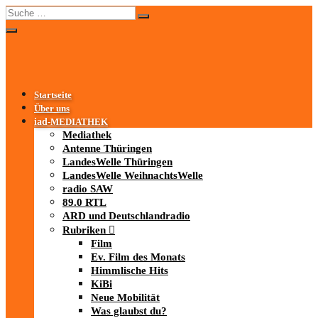
Startseite
Über uns
iad
-MEDIATHEK
Mediathek
Antenne Thüringen
LandesWelle Thüringen
LandesWelle WeihnachtsWelle
radio SAW
89.0 RTL
ARD und Deutschlandradio
Rubriken
Film
Ev. Film des Monats
Himmlische Hits
KiBi
Neue Mobilität
Was glaubst du?