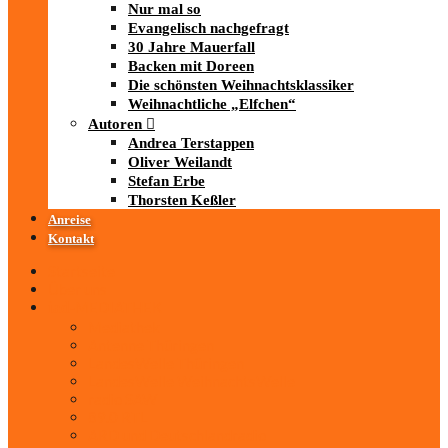
Nur mal so
Evangelisch nachgefragt
30 Jahre Mauerfall
Backen mit Doreen
Die schönsten Weihnachtsklassiker
Weihnachtliche „Elfchen“
Autoren
Andrea Terstappen
Oliver Weilandt
Stefan Erbe
Thorsten Keßler
Anreise
Kontakt
Startseite
Über uns
iad
-MEDIATHEK
Mediathek
Antenne Thüringen
LandesWelle Thüringen
LandesWelle WeihnachtsWelle
radio SAW
89.0 RTL
ARD und Deutschlandradio