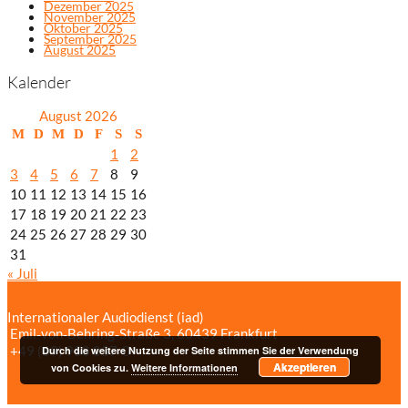
Dezember 2025
November 2025
Oktober 2025
September 2025
August 2025
Kalender
August 2026
M
D
M
D
F
S
S
1
2
3
4
5
6
7
8
9
10
11
12
13
14
15
16
17
18
19
20
21
22
23
24
25
26
27
28
29
30
31
« Juli
Internationaler Audiodienst (iad)
Emil‑von‑Behring‑Straße 3, 60439 Frankfurt
+49 (69) 958 037‑0
Bildnachweise
Durch die weitere Nutzung der Seite stimmen Sie der Verwendung
Akzeptieren
Impressum/Datenschutzerklärung
von Cookies zu.
Weitere Informationen