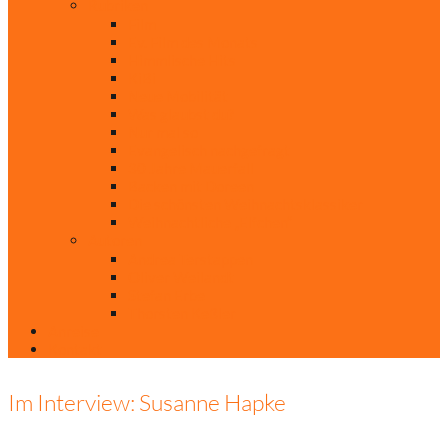
Rubriken
Film
Ev. Film des Monats
Himmlische Hits
KiBi
Neue Mobilität
Was glaubst du?
Nur mal so
Evangelisch nachgefragt
30 Jahre Mauerfall
Backen mit Doreen
Die schönsten Weihnachtsklassiker
Weihnachtliche „Elfchen“
Autoren
Andrea Terstappen
Oliver Weilandt
Stefan Erbe
Thorsten Keßler
Anreise
Kontakt
Im Interview: Susanne Hapke