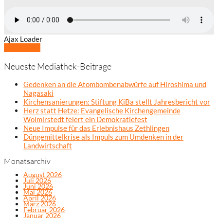
Ajax Loader
Mehr laden
Neueste Mediathek-Beiträge
Gedenken an die Atombombenabwürfe auf Hiroshima und
Nagasaki
Kirchensanierungen: Stiftung KiBa stellt Jahresbericht vor
Herz statt Hetze: Evangelische Kirchengemeinde
Wolmirstedt feiert ein Demokratiefest
Neue Impulse für das Erlebnishaus Zethlingen
Düngemittelkrise als Impuls zum Umdenken in der
Landwirtschaft
Monatsarchiv
August 2026
Juli 2026
Juni 2026
Mai 2026
April 2026
März 2026
Februar 2026
Januar 2026