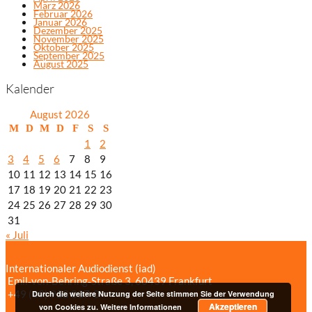
März 2026
Februar 2026
Januar 2026
Dezember 2025
November 2025
Oktober 2025
September 2025
August 2025
Kalender
August 2026
M
D
M
D
F
S
S
1
2
3
4
5
6
7
8
9
10
11
12
13
14
15
16
17
18
19
20
21
22
23
24
25
26
27
28
29
30
31
« Juli
Internationaler Audiodienst (iad)
Emil‑von‑Behring‑Straße 3, 60439 Frankfurt
+49 (69) 958 037‑0
Bildnachweise
Durch die weitere Nutzung der Seite stimmen Sie der Verwendung
Akzeptieren
Impressum/Datenschutzerklärung
von Cookies zu.
Weitere Informationen