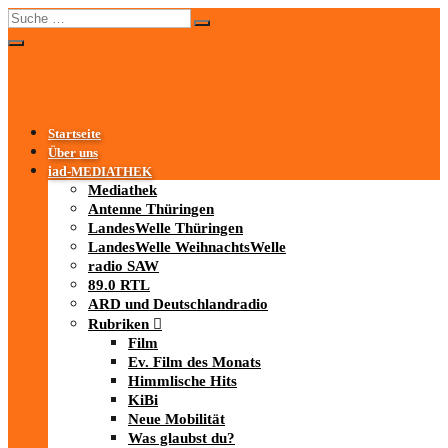
Startseite
Über uns
iad
-MEDIATHEK
Mediathek
Antenne Thüringen
LandesWelle Thüringen
LandesWelle WeihnachtsWelle
radio SAW
89.0 RTL
ARD und Deutschlandradio
Rubriken
Film
Ev. Film des Monats
Himmlische Hits
KiBi
Neue Mobilität
Was glaubst du?