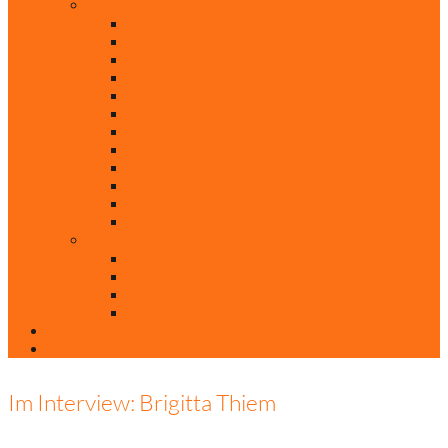
Rubriken
Film
Ev. Film des Monats
Himmlische Hits
KiBi
Neue Mobilität
Was glaubst du?
Nur mal so
Evangelisch nachgefragt
30 Jahre Mauerfall
Backen mit Doreen
Die schönsten Weihnachtsklassiker
Weihnachtliche „Elfchen“
Autoren
Andrea Terstappen
Oliver Weilandt
Stefan Erbe
Thorsten Keßler
Anreise
Kontakt
Im Interview: Brigitta Thiem